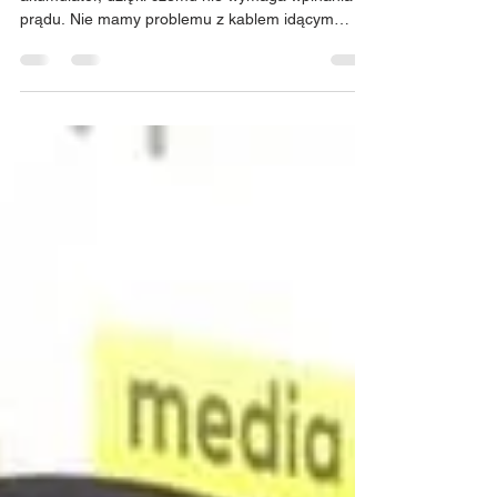
Events & Expo
Powerbox table wyposażony jest we własny
akumulator, dzięki czemu nie wymaga wpinania do
prądu. Nie mamy problemu z kablem idącym
przez...