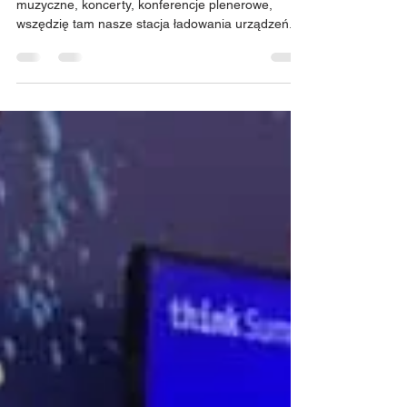
Nasze Powerboxy w akcjii!!! Juwenalia, festiwale
muzyczne, koncerty, konferencje plenerowe,
wszędzię tam nasze stacja ładowania urządzeń...