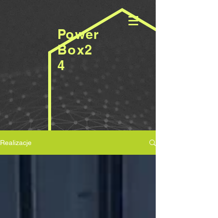
Power
Box2
4
Realizacje